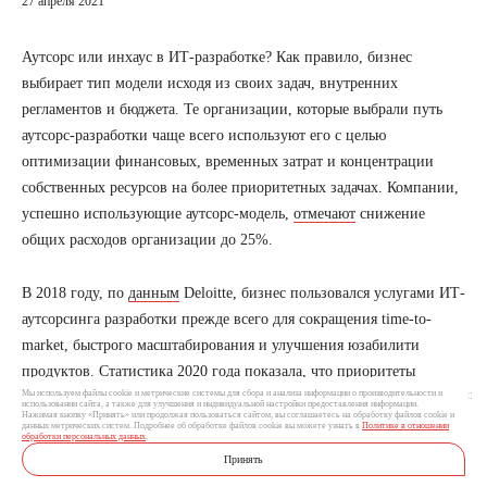
27 апреля 2021
Аутсорс или инхаус в ИТ-разработке? Как правило, бизнес
выбирает тип модели исходя из своих задач, внутренних
регламентов и бюджета. Те организации, которые выбрали путь
аутсорс-разработки чаще всего используют его с целью
оптимизации финансовых, временных затрат и концентрации
собственных ресурсов на более приоритетных задачах. Компании,
успешно использующие аутсорс-модель,
отмечают
снижение
общих расходов организации до 25%.
В 2018 году, по
данным
Deloitte, бизнес пользовался услугами ИТ-
аутсорсинга разработки прежде всего для сокращения time-to-
market, быстрого масштабирования и улучшения юзабилити
продуктов. Статистика 2020 года показала, что приоритеты
Мы используем файлы cookie и метрические системы для сбора и анализа информации о производительности и
сменились и теперь сокращение финансовых издержек играет
использовании сайта, а также для улучшения и индивидуальной настройки предоставления информации.
Нажимая кнопку «Принять» или продолжая пользоваться сайтом, вы соглашаетесь на обработку файлов cookie и
ключевую роль. Согласно
отчету
Global Outsourcing Survey report,
данных метрических систем. Подробнее об обработке файлов cookie вы можете узнать в
Политике в отношении
обработки персональных данных
.
70% компаний применяют аутсорс-разработку с целью
Принять
оптимизации затрат, 40% – получают больше гибкости,