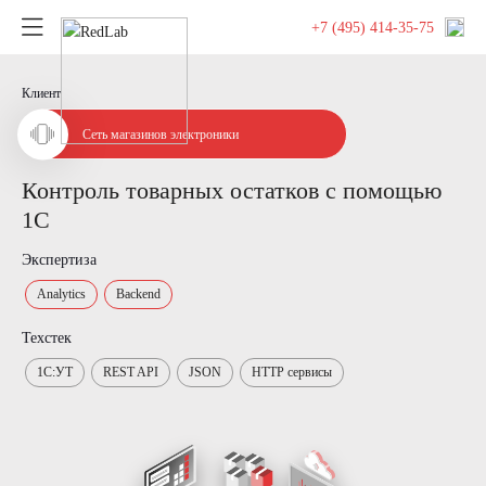
+7 (495) 414-35-75
Клиент
Сеть магазинов электроники
Контроль товарных остатков с помощью
1С
Экспертиза
Analytics
Backend
Техстек
1С:УТ
REST API
JSON
HTTP сервисы