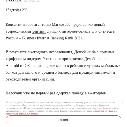
17 декабря 2021
Консалтинговое агентство Markswebb представило новый
всероссийский
рейтинг
лучших интернет-банков для бизнеса в
России – Business Internet Banking Rank 2021.
В результате ежегодного исследования, Делобанк был признан
«цифровым лидером России», а приложение Делобанка на
Android и iOS заняло первое место в рейтинге лучших мобильных
банков для малого и среднего бизнеса для предпринимателей и
руководителей организаций.
Делобанк уже не первый раз одержал победу в ежегодном
рейтинге Markswebb. Например, в прошлом году сервис для
Мы используем файлы cookie и метрические системы для сбора и анализа информации о производительности и
использовании сайта, а также для улучшения и индивидуальной настройки предоставления информации.
предпринимателей Делобанка победил в трех номинациях
Нажимая кнопку «Принять» или продолжая пользоваться сайтом, вы соглашаетесь на обработку файлов cookie и
данных метрических систем. Подробнее об обработке файлов cookie вы можете узнать в
Политике в отношении
Business Internet Banking Rank 2020 по версии Markswebb: I место в
обработки персональных данных
.
рейтинге «Интернет-банков для торгово-сервисного
Принять