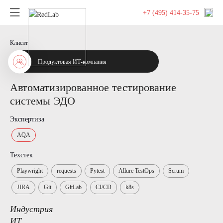
+7 (495) 414-35-75
Клиент
Продуктовая ИТ-компания
Автоматизированное тестирование
системы ЭДО
Экспертиза
AQA
Техстек
Playwright
requests
Pytest
Allure TestOps
Scrum
JIRA
Git
GitLab
CI/CD
k8s
Индустрия
ИТ