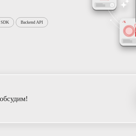
e SDK
Backend API
 обсудим!