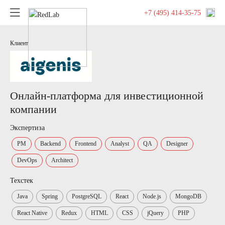
+7 (495) 414-35-75
Клиент
Онлайн-платформа для инвестиционной
компании
Экспертиза
PM
Backend
Frontend
Analyst
QA
Designer
DevOps
Architect
Техстек
Java
Spring
PostgreSQL
React
Node.js
MongoDB
React Native
Redux
HTML
CSS
jQuery
PHP