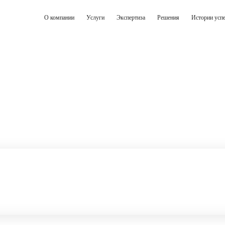
О компании
Услуги
Экспертиза
Решения
Истории усп
ие DWH
ологии
зведке требует единого подхода к работе с данными. Несмотря 
ногие компании продолжают вручную сводить отчёты в Excel, и
ски ошибок и приводит к потерям.