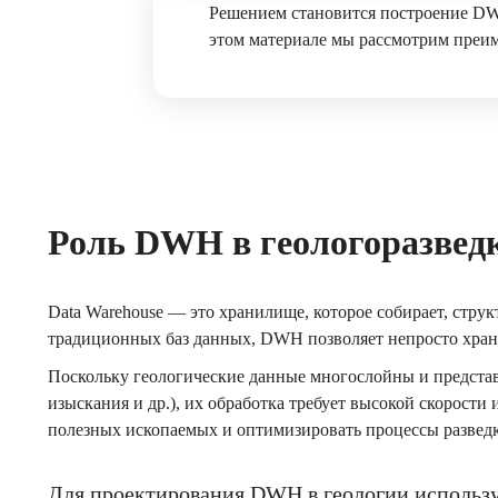
Решением становится построение DW
этом материале мы рассмотрим преи
Роль DWH в геологоразвед
Data Warehouse — это хранилище, которое собирает, стру
традиционных баз данных, DWH позволяет непросто храни
Поскольку геологические данные многослойны и представ
изыскания и др.), их обработка требует высокой скорост
полезных ископаемых и оптимизировать процессы развед
Для проектирования DWH в геологии использ