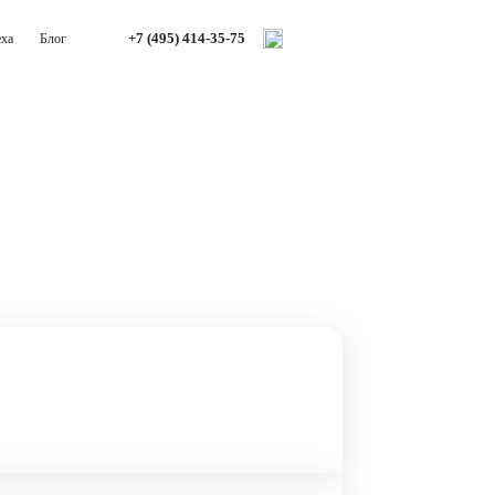
+7 (495) 414-35-75
еха
Блог
Узнать больше о DWH
на рост объёмов информации из ГИС,
спользуя разрозненные системы. Это