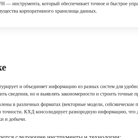
H — инструмента, который обеспечивает точное и быстрое упра
мущества корпоративного хранилища данных.
ке
ктурирует и объединяет информацию из разных систем для удобн
ть сведения, но и выявлять закономерности и строить точные п
лены в различных форматах (векторные модели, сейсмические п
и и точности. КХД консолидирует разнородную информацию, что 
ки и добычи.
уются следующие инструменты и технологии: